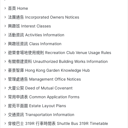
首頁 Home
法團通告 Incorporated Owners Notices
興趣班 Interest Classes
活動資訊 Activities Information
興趣班資訊 Class Information
遊樂會場地使用規則 Recreation Club Venue Usage Rules
有關僭建資料 Unauthorized Building Works Information
豪景智庫 Hong Kong Garden Knowledge Hub
管理處通告 Management Office Notices
大廈公契 Deed of Mutual Covenant
常用申請表 Common Application Forms
屋苑平面圖 Estate Layout Plans
交通資訊 Transportation Information
穿梭巴士 319R 行車時間表 Shuttle Bus 319R Timetable