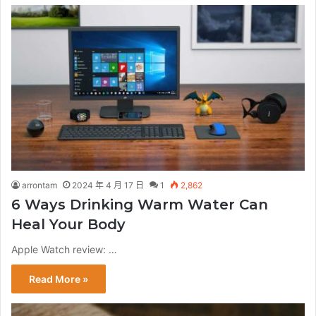
arrontam
2024 年 4 月 17 日
1
2,862
6 Ways Drinking Warm Water Can
Heal Your Body
Apple Watch review: …
Read More »