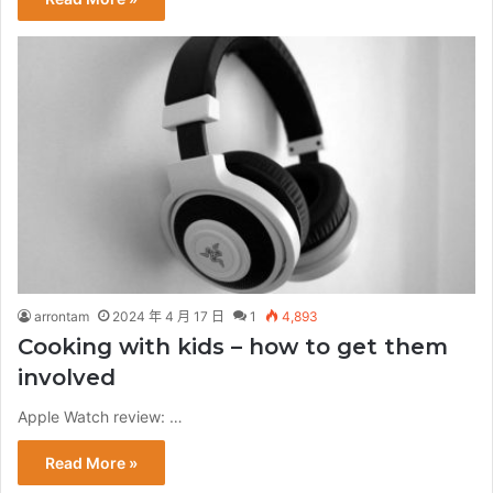
arrontam
2024 年 4 月 17 日
1
4,893
Cooking with kids – how to get them
involved
Apple Watch review: …
Read More »