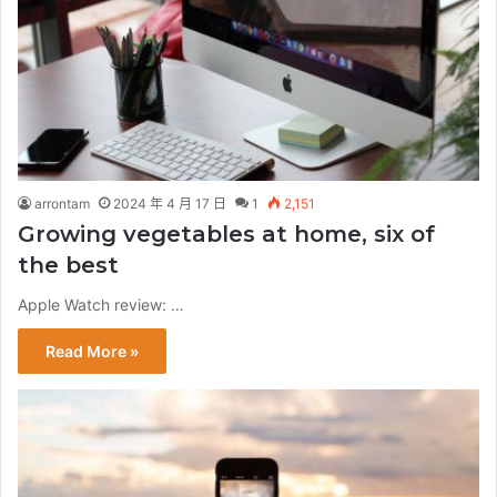
arrontam
2024 年 4 月 17 日
1
2,151
Growing vegetables at home, six of
the best
Apple Watch review: …
Read More »