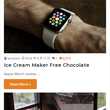
arrontam
2024 年 4 月 17 日
1
6,573
Ice Cream Maker Free Chocolate
Apple Watch review: …
Read More »