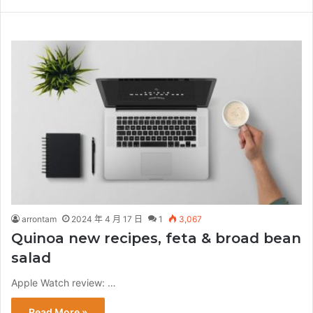
arrontam
2024 年 4 月 17 日
1
3,067
Quinoa new recipes, feta & broad bean
salad
Apple Watch review: …
Read More »