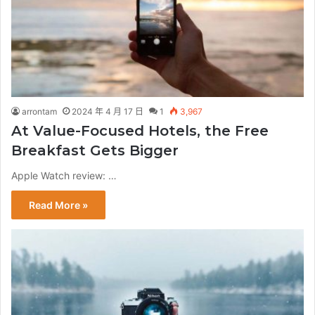
arrontam
2024 年 4 月 17 日
1
3,967
At Value-Focused Hotels, the Free
Breakfast Gets Bigger
Apple Watch review: …
Read More »