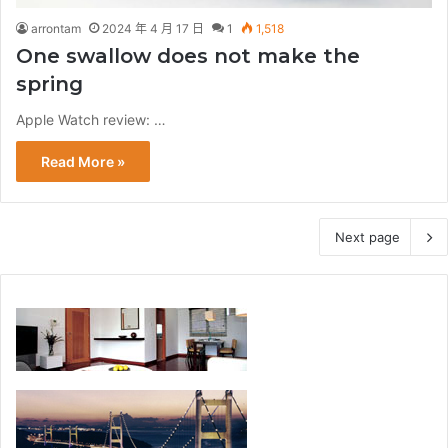
arrontam
2024 年 4 月 17 日
1
1,518
One swallow does not make the
spring
Apple Watch review: …
Read More »
Next page