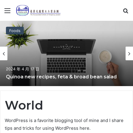
Menu
S
Foods
2024 年 4 月 17 日
Quinoa new recipes, feta & broad bean salad
World
WordPress is a favorite blogging tool of mine and I share
tips and tricks for using WordPress here.