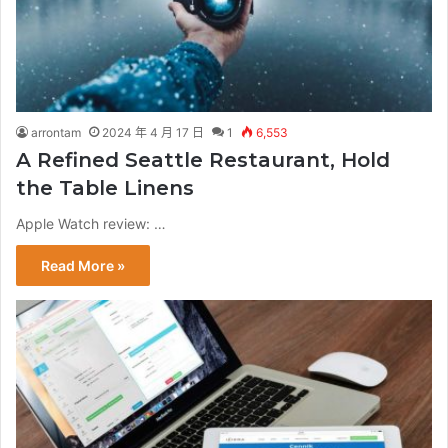
arrontam
2024 年 4 月 17 日
1
6,553
A Refined Seattle Restaurant, Hold
the Table Linens
Apple Watch review: …
Read More »